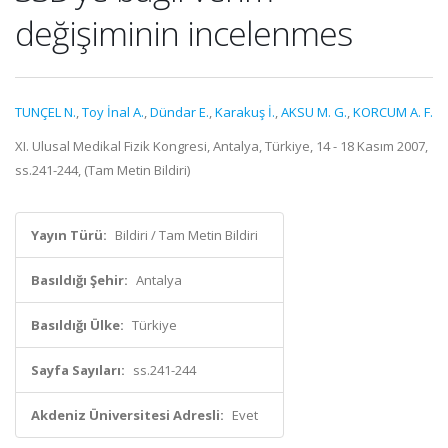
değişiminin incelenmes
TUNÇEL N.
,
Toy İnal A.
,
Dündar E.
,
Karakuş İ.
,
AKSU M. G.
,
KORCUM A. F.
XI. Ulusal Medikal Fizik Kongresi, Antalya, Türkiye, 14 - 18 Kasım 2007,
ss.241-244, (Tam Metin Bildiri)
Yayın Türü:
Bildiri / Tam Metin Bildiri
Basıldığı Şehir:
Antalya
Basıldığı Ülke:
Türkiye
Sayfa Sayıları:
ss.241-244
Akdeniz Üniversitesi Adresli:
Evet