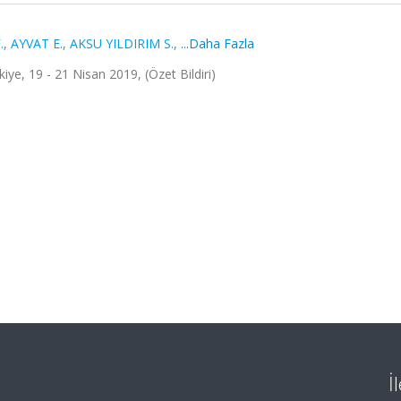
.
,
AYVAT E.
,
AKSU YILDIRIM S.
,
...Daha Fazla
iye, 19 - 21 Nisan 2019, (Özet Bildiri)
İ