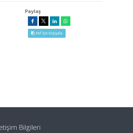
Paylaş
Atıf İçin Kopyala
letişim Bilgileri