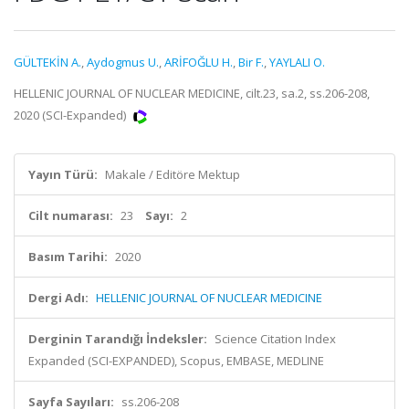
GÜLTEKİN A.
,
Aydogmus U.
,
ARİFOĞLU H.
,
Bir F.
,
YAYLALI O.
HELLENIC JOURNAL OF NUCLEAR MEDICINE, cilt.23, sa.2, ss.206-208,
2020 (SCI-Expanded)
Yayın Türü:
Makale / Editöre Mektup
Cilt numarası:
23
Sayı:
2
Basım Tarihi:
2020
Dergi Adı:
HELLENIC JOURNAL OF NUCLEAR MEDICINE
Derginin Tarandığı İndeksler:
Science Citation Index
Expanded (SCI-EXPANDED), Scopus, EMBASE, MEDLINE
Sayfa Sayıları:
ss.206-208