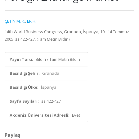
ÇETİN M. K.
,
ER H.
14th World Business Congress, Granada, İspanya, 10 - 14 Temmuz
2005, ss.422-427, (Tam Metin Bildiri)
Yayın Türü:
Bildiri / Tam Metin Bildiri
Basıldığı Şehir:
Granada
Basıldığı Ülke:
İspanya
Sayfa Sayıları:
ss.422-427
Akdeniz Üniversitesi Adresli:
Evet
Paylaş