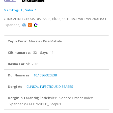
Mamikoglu L.
,
Saba R.
CLINICAL INFECTIOUS DISEASES, cilt.32, sa.11, ss.1658-1659, 2001 (SCI-
Expanded)
Yayın Türü:
Makale / Kısa Makale
Cilt numarası:
32
Sayı:
11
Basım Tarihi:
2001
Doi Numarası:
10.1086/320538
Dergi Adı:
CLINICAL INFECTIOUS DISEASES
Derginin Tarandığı İndeksler:
Science Citation Index
Expanded (SCI-EXPANDED), Scopus