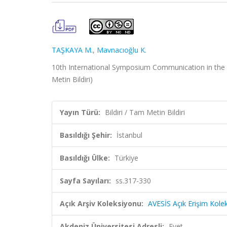
TAŞKAYA M.
,
Mavnacıoğlu K.
10th International Symposium Communication in the M
Metin Bildiri)
Yayın Türü:
Bildiri / Tam Metin Bildiri
Basıldığı Şehir:
İstanbul
Basıldığı Ülke:
Türkiye
Sayfa Sayıları:
ss.317-330
Açık Arşiv Koleksiyonu:
AVESİS Açık Erişim Kole
Akdeniz Üniversitesi Adresli:
Evet