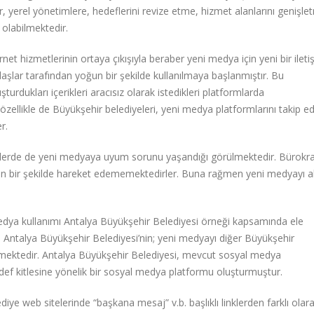
r, yerel yönetimlere, hedeflerini revize etme, hizmet alanlarını genişl
 olabilmektedir.
ernet hizmetlerinin ortaya çıkışıyla beraber yeni medya için yeni bir ileti
şlar tarafından yoğun bir şekilde kullanılmaya başlanmıştır. Bu
rdukları içerikleri aracısız olarak istedikleri platformlarda
özellikle de Büyükşehir belediyeleri, yeni medya platformlarını takip e
er.
mlerde de yeni medyaya uyum sorunu yaşandığı görülmektedir. Bürokra
tkin bir şekilde hareket edememektedirler. Buna rağmen yeni medyayı ak
edya kullanımı Antalya Büyükşehir Belediyesi örneği kapsamında ele
lan Antalya Büyükşehir Belediyesi’nin; yeni medyayı diğer Büyükşehir
rülmektedir. Antalya Büyükşehir Belediyesi, mevcut sosyal medya
def kitlesine yönelik bir sosyal medya platformu oluşturmuştur.
iye web sitelerinde “başkana mesaj” v.b. başlıklı linklerden farklı olara