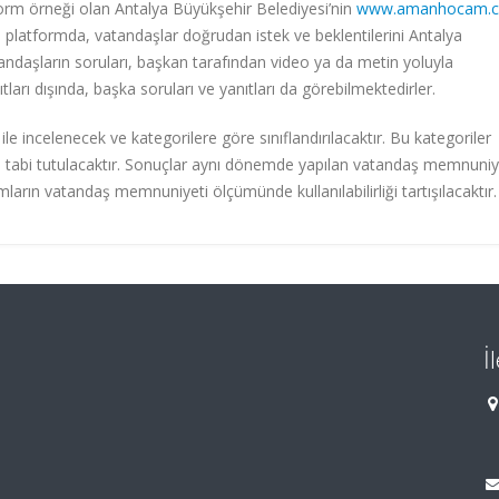
atform örneği olan Antalya Büyükşehir Belediyesi’nin
www.amanhocam.
u platformda, vatandaşlar doğrudan istek ve beklentilerini Antalya
andaşların soruları, başkan tarafından video ya da metin yoluyla
ları dışında, başka soruları ve yanıtları da görebilmektedirler.
ile incelenecek ve kategorilere göre sınıflandırılacaktır. Bu kategoriler
 tabi tutulacaktır. Sonuçlar aynı dönemde yapılan vatandaş memnuniy
rmların vatandaş memnuniyeti ölçümünde kullanılabilirliği tartışılacaktır
İ