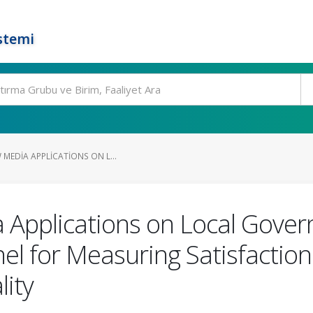
stemi
 MEDIA APPLICATIONS ON L...
a Applications on Local Gove
 for Measuring Satisfaction:
lity