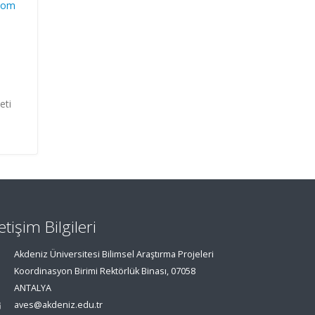
com
eti
.
letişim Bilgileri
Akdeniz Üniversitesi Bilimsel Araştırma Projeleri
Koordinasyon Birimi Rektörlük Binası, 07058
ANTALYA
aves@akdeniz.edu.tr