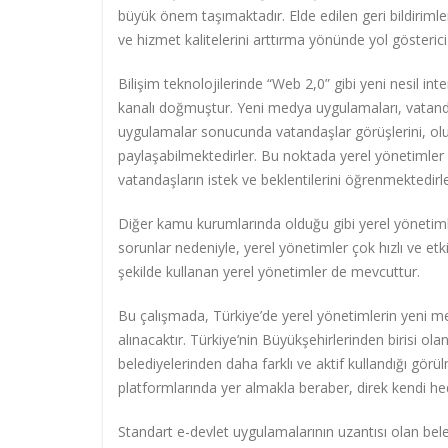
büyük önem taşımaktadır. Elde edilen geri bildirimle
ve hizmet kalitelerini arttırma yönünde yol gösterici
Bilişim teknolojilerinde “Web 2,0” gibi yeni nesil int
kanalı doğmuştur. Yeni medya uygulamaları, vatanda
uygulamalar sonucunda vatandaşlar görüşlerini, oluştu
paylaşabilmektedirler. Bu noktada yerel yönetimler 
vatandaşların istek ve beklentilerini öğrenmektedirl
Diğer kamu kurumlarında olduğu gibi yerel yöneti
sorunlar nedeniyle, yerel yönetimler çok hızlı ve e
şekilde kullanan yerel yönetimler de mevcuttur.
Bu çalışmada, Türkiye’de yerel yönetimlerin yeni m
alınacaktır. Türkiye’nin Büyükşehirlerinden birisi o
belediyelerinden daha farklı ve aktif kullandığı gö
platformlarında yer almakla beraber, direk kendi he
Standart e-devlet uygulamalarının uzantısı olan beled