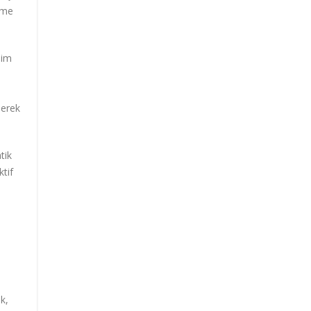
etme
şim
derek
tik
tif
k,