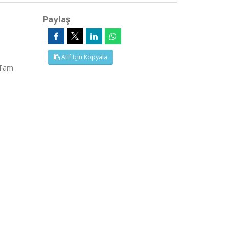
Paylaş
Atıf İçin Kopyala
(Tam