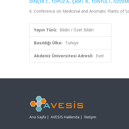
DİNÇER C.
,
TOPUZ A.
,
ÇAM İ. B.
,
TONTUL İ.
,
ÖZDEMİR
6. Conference on Medicinal and Aromatic Plants of Sou
Yayın Türü:
Bildiri / Özet Bildiri
Basıldığı Ülke:
Türkiye
Akdeniz Üniversitesi Adresli:
Evet
Ana Sayfa
|
AVESİS Hakkında
|
İletişim