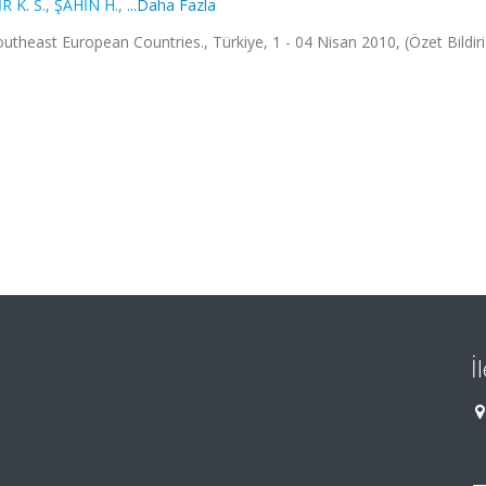
 K. S.
,
ŞAHİN H.
,
...Daha Fazla
theast European Countries., Türkiye, 1 - 04 Nisan 2010, (Özet Bildiri
İ