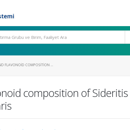
stemi
ND FLAVONOID COMPOSITION ...
noid composition of Sideritis 
ris