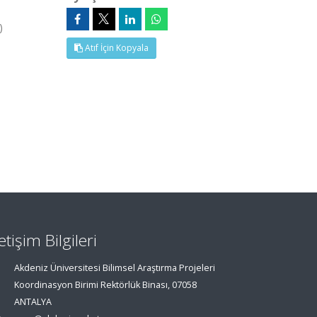
)
Atıf İçin Kopyala
letişim Bilgileri
Akdeniz Üniversitesi Bilimsel Araştırma Projeleri
Koordinasyon Birimi Rektörlük Binası, 07058
ANTALYA