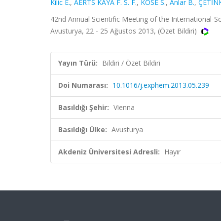
Kilic E.
,
AERTS KAYA F. S. F.
,
KÖSE S.
,
Anlar B.
,
ÇETİNK
42nd Annual Scientific Meeting of the International-
Avusturya, 22 - 25 Ağustos 2013, (Özet Bildiri)
Yayın Türü:
Bildiri / Özet Bildiri
Doi Numarası:
10.1016/j.exphem.2013.05.239
Basıldığı Şehir:
Vienna
Basıldığı Ülke:
Avusturya
Akdeniz Üniversitesi Adresli:
Hayır