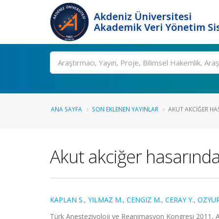
Akdeniz Üniversitesi
Akademik Veri Yönetim Si
Ara
ANA SAYFA
SON EKLENEN YAYINLAR
AKUT AKCIĞER HA
Akut akciğer hasarında
KAPLAN S.
,
YILMAZ M.
,
CENGIZ M.
,
CERAY Y.
,
OZYUR
Türk Anesteziyoloji ve Reanimasyon Kongresi 2011, An