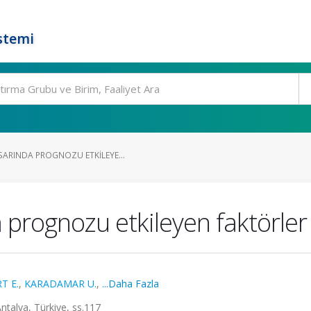
stemi
SARINDA PROGNOZU ETKILEYE...
 prognozu etkileyen faktörler
T E.
,
KARADAMAR U.
,
...Daha Fazla
talya, Türkiye, ss.117