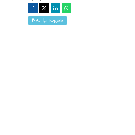
e,
Atıf İçin Kopyala