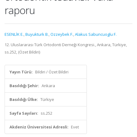
raporu
ESENLİK E.
,
Buyukturk B.
,
Ozzeybek F.
,
Alakus Sabuncuoglu F.
12. Uluslararası Türk Ortodonti Derneği Kongresi., Ankara, Türkiye,
ss.252, (Özet Bildiri)
Yayın Türü:
Bildiri / Özet Bildiri
Basıldığı Şehir:
Ankara
Basıldığı Ülke:
Türkiye
Sayfa Sayıları:
ss.252
Akdeniz Üniversitesi Adresli:
Evet