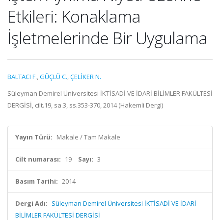
Etkileri: Konaklama
İşletmelerinde Bir Uygulama
BALTACI F.
,
GÜÇLÜ C.
,
ÇELİKER N.
Süleyman Demirel Üniversitesi İKTİSADİ VE İDARİ BİLİMLER FAKÜLTESİ
DERGİSİ, cilt.19, sa.3, ss.353-370, 2014 (Hakemli Dergi)
Yayın Türü:
Makale / Tam Makale
Cilt numarası:
19
Sayı:
3
Basım Tarihi:
2014
Dergi Adı:
Süleyman Demirel Üniversitesi İKTİSADİ VE İDARİ
BİLİMLER FAKÜLTESİ DERGİSİ