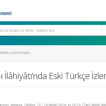
stemi
 DIVÂN-I İLÂHIYÂTI’NDA...
ı İlâhiyâtı’nda Eski Türkçe İzle
ences, Antalya, Türkiye, 12 - 14 Nisan 2019, ss.10-15, (Tam Metin Bildi