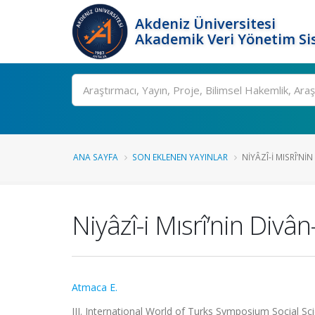
Akdeniz Üniversitesi
Akademik Veri Yönetim Si
Ara
ANA SAYFA
SON EKLENEN YAYINLAR
NIYÂZÎ-I MISRÎ’NIN
Niyâzî-i Mısrî’nin Divân-
Atmaca E.
III. International World of Turks Symposium Social Sci