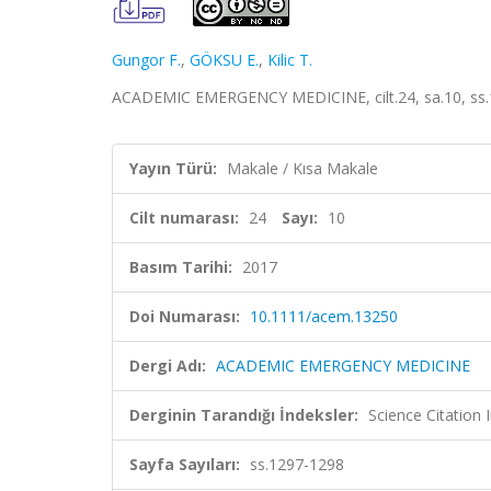
Gungor F.
,
GÖKSU E.
,
Kilic T.
ACADEMIC EMERGENCY MEDICINE, cilt.24, sa.10, ss.
Yayın Türü:
Makale / Kısa Makale
Cilt numarası:
24
Sayı:
10
Basım Tarihi:
2017
Doi Numarası:
10.1111/acem.13250
Dergi Adı:
ACADEMIC EMERGENCY MEDICINE
Derginin Tarandığı İndeksler:
Science Citation
Sayfa Sayıları:
ss.1297-1298