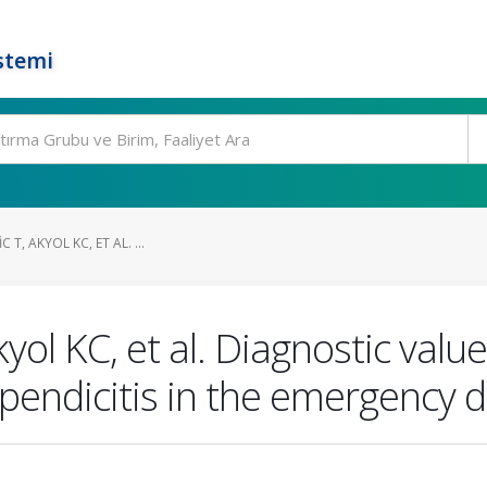
stemi
C T, AKYOL KC, ET AL. ...
Akyol KC, et al. Diagnostic valu
ppendicitis in the emergency