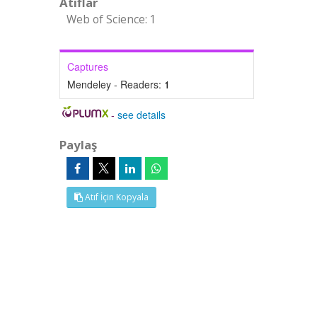
Atıflar
Web of Science: 1
Captures
Mendeley - Readers:
1
-
see details
Paylaş
Atıf İçin Kopyala