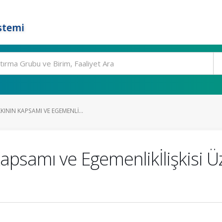
stemi
ININ KAPSAMI VE EGEMENLI...
apsamı ve Egemenlikİlişkisi Ü