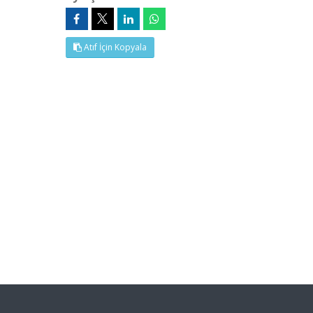
Atıf İçin Kopyala