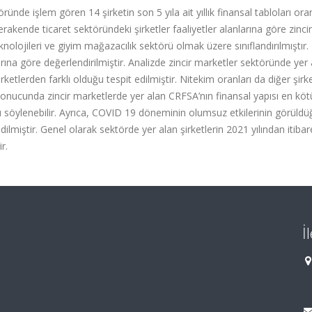
de işlem gören 14 şirketin son 5 yıla ait yıllık finansal tabloları oran
erakende ticaret sektöründeki şirketler faaliyetler alanlarına göre zincir
eknolojileri ve giyim mağazacılık sektörü olmak üzere sınıflandırılmıştır.
arına göre değerlendirilmiştir. Analizde zincir marketler sektöründe yer
etlerden farklı olduğu tespit edilmiştir. Nitekim oranları da diğer şirk
n sonucunda zincir marketlerde yer alan CRFSA’nın finansal yapısı en köt
u söylenebilir. Ayrıca, COVID 19 döneminin olumsuz etkilerinin görüldü
lmiştir. Genel olarak sektörde yer alan şirketlerin 2021 yılından itiba
ir.
İ