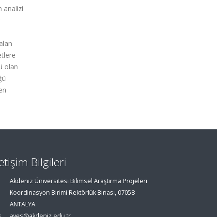
 analizi
 alan
etlere
ü olan
ğü
ren
letişim Bilgileri
Akdeniz Üniversitesi Bilimsel Araştırma Projeleri
Koordinasyon Birimi Rektörlük Binası, 07058
ANTALYA
aves@akdeniz.edu.tr