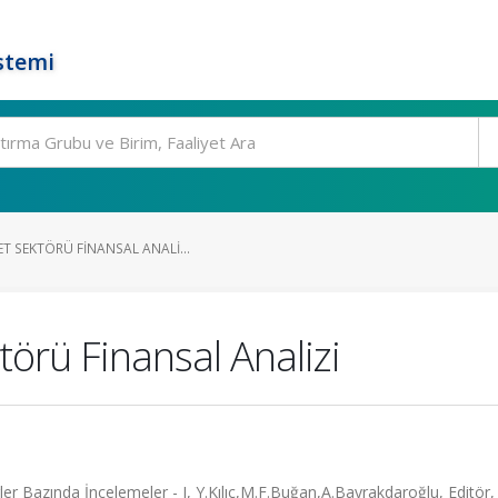
stemi
T SEKTÖRÜ FINANSAL ANALI...
örü Finansal Analizi
ler Bazında İncelemeler - I, Y.Kılıç,M.F.Buğan,A.Bayrakdaroğlu, Editör