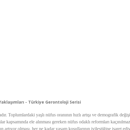
Yaklaşımları - Türkiye Gerontoloji Serisi
dır. Toplumlardaki yaşlı nüfus oranının hızlı artışı ve demografik değiş
kalar kapsamında ele alınması gereken nüfus odaklı reformları kaçınılma
 artıyor olması, her ne kadar yaşam koşullarının iyileştiğine işaret edi