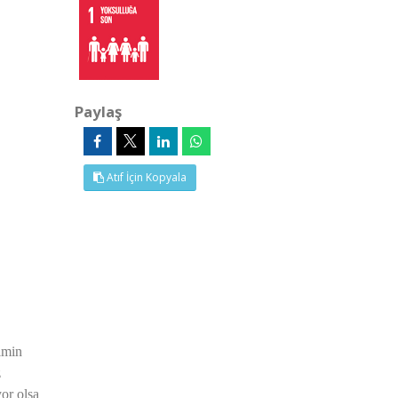
Paylaş
Atıf İçin Kopyala
imin
z
yor olsa