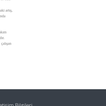
ki artış,
ında
bakım
dır.
 çalışan
letişim Bilgileri