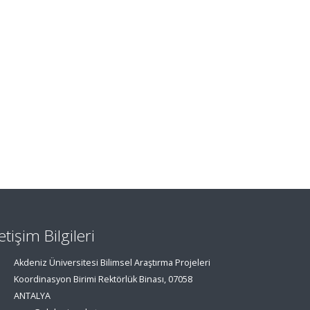
letişim Bilgileri
Akdeniz Üniversitesi Bilimsel Araştırma Projeleri
Koordinasyon Birimi Rektörlük Binası, 07058
ANTALYA