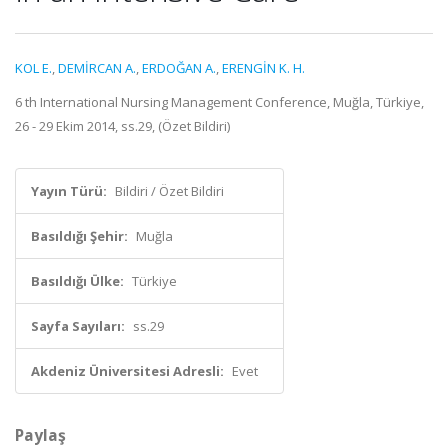
KOL E.
,
DEMİRCAN A.
,
ERDOĞAN A.
,
ERENGİN K. H.
6 th International Nursing Management Conference, Muğla, Türkiye,
26 - 29 Ekim 2014, ss.29, (Özet Bildiri)
Yayın Türü:
Bildiri / Özet Bildiri
Basıldığı Şehir:
Muğla
Basıldığı Ülke:
Türkiye
Sayfa Sayıları:
ss.29
Akdeniz Üniversitesi Adresli:
Evet
Paylaş