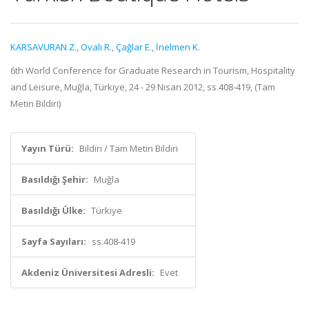
KARSAVURAN Z.
,
Ovalı R.
,
Çağlar E.
,
İnelmen K.
6th World Conference for Graduate Research in Tourism, Hospitality
and Leisure, Muğla, Türkiye, 24 - 29 Nisan 2012, ss.408-419, (Tam
Metin Bildiri)
Yayın Türü:
Bildiri / Tam Metin Bildiri
Basıldığı Şehir:
Muğla
Basıldığı Ülke:
Türkiye
Sayfa Sayıları:
ss.408-419
Akdeniz Üniversitesi Adresli:
Evet