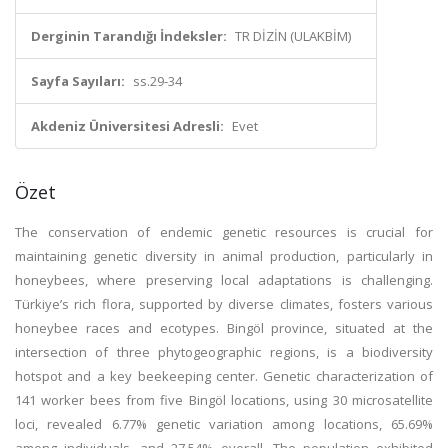
Derginin Tarandığı İndeksler:
TR DİZİN (ULAKBİM)
Sayfa Sayıları:
ss.29-34
Akdeniz Üniversitesi Adresli:
Evet
Özet
The conservation of endemic genetic resources is crucial for
maintaining genetic diversity in animal production, particularly in
honeybees, where preserving local adaptations is challenging.
Türkiye’s rich flora, supported by diverse climates, fosters various
honeybee races and ecotypes. Bingöl province, situated at the
intersection of three phytogeographic regions, is a biodiversity
hotspot and a key beekeeping center. Genetic characterization of
141 worker bees from five Bingöl locations, using 30 microsatellite
loci, revealed 6.77% genetic variation among locations, 65.69%