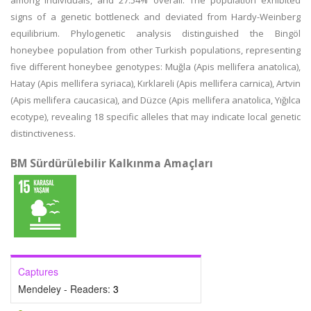
among individuals, and 27.54% overall. The population exhibited
signs of a genetic bottleneck and deviated from Hardy-Weinberg
equilibrium. Phylogenetic analysis distinguished the Bingöl
honeybee population from other Turkish populations, representing
five different honeybee genotypes: Muğla (Apis mellifera anatolica),
Hatay (Apis mellifera syriaca), Kırklareli (Apis mellifera carnica), Artvin
(Apis mellifera caucasica), and Düzce (Apis mellifera anatolica, Yığılca
ecotype), revealing 18 specific alleles that may indicate local genetic
distinctiveness.
BM Sürdürülebilir Kalkınma Amaçları
Captures
Mendeley - Readers:
3