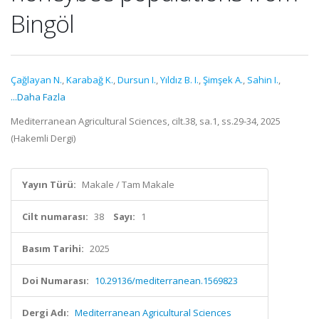
Bingöl
Çağlayan N.
,
Karabağ K.
,
Dursun I.
,
Yıldız B. I.
,
Şimşek A.
,
Sahin I.
,
...Daha Fazla
Mediterranean Agricultural Sciences, cilt.38, sa.1, ss.29-34, 2025
(Hakemli Dergi)
Yayın Türü:
Makale / Tam Makale
Cilt numarası:
38
Sayı:
1
Basım Tarihi:
2025
Doi Numarası:
10.29136/mediterranean.1569823
Dergi Adı:
Mediterranean Agricultural Sciences