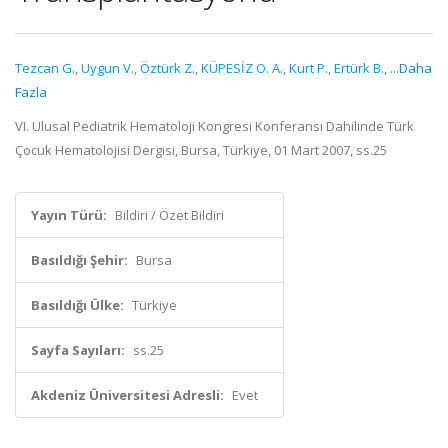
Tezcan G.
,
Uygun V.
,
Öztürk Z.
,
KÜPESİZ O. A.
,
Kurt P.
,
Ertürk B.
,
...Daha
Fazla
VI. Ulusal Pediatrik Hematoloji Kongresi Konferansı Dahilinde Türk
Çocuk Hematolojisi Dergisi, Bursa, Türkiye, 01 Mart 2007, ss.25
Yayın Türü:
Bildiri / Özet Bildiri
Basıldığı Şehir:
Bursa
Basıldığı Ülke:
Türkiye
Sayfa Sayıları:
ss.25
Akdeniz Üniversitesi Adresli:
Evet