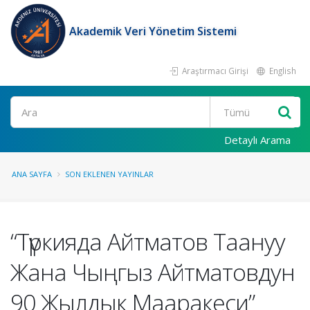
Akademik Veri Yönetim Sistemi
Araştırmacı Girişi
English
Ara
Detaylı Arama
ANA SAYFA
SON EKLENEN YAYINLAR
“Түркияда Айтматов Таануу
Жана Чыңгыз Айтматовдун
90 Жылдык Мааракеси”