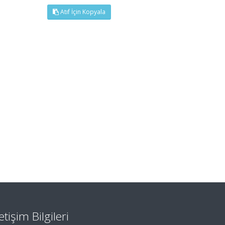
Atıf İçin Kopyala
letişim Bilgileri