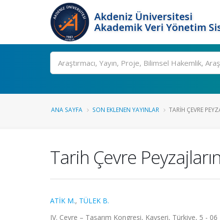
Akdeniz Üniversitesi
Akademik Veri Yönetim Si
Ara
ANA SAYFA
SON EKLENEN YAYINLAR
TARIH ÇEVRE PEYZ
Tarih Çevre Peyzajları
ATİK M.
,
TÜLEK B.
IV. Çevre – Tasarım Kongresi, Kayseri, Türkiye, 5 - 06 M