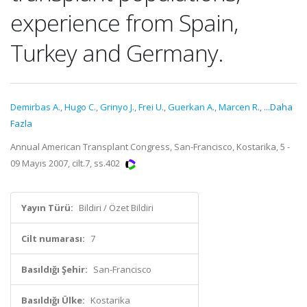
experience from Spain,
Turkey and Germany.
Demirbas A.
,
Hugo C.
,
Grinyo J.
,
Frei U.
,
Guerkan A.
,
Marcen R.
,
...Daha
Fazla
Annual American Transplant Congress, San-Francisco, Kostarika, 5 -
09 Mayıs 2007, cilt.7, ss.402
Yayın Türü:
Bildiri / Özet Bildiri
Cilt numarası:
7
Basıldığı Şehir:
San-Francisco
Basıldığı Ülke:
Kostarika