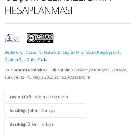
HESAPLANMASI
Bedel C. S.
,
Özsarı N.
,
Öztürk B.
,
Ceylan M. E.
,
Özen Küçükçetin İ.
,
Özdem S.
,
...Daha Fazla
Uluslararası Katılımlı XXII. Ulusal Klinik Biyokimya Kongresi, Antalya,
Türkiye, 12 - 15 Mayıs 2022, ss.162, (Özet Bildiri)
Yayın Türü:
Bildiri / Özet Bildiri
Basıldığı Şehir:
Antalya
Basıldığı Ülke:
Türkiye