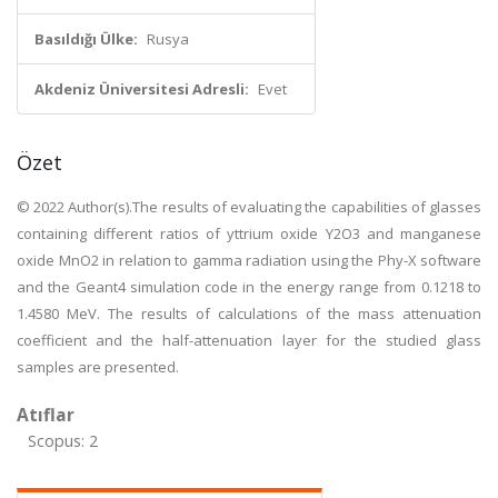
Basıldığı Ülke:
Rusya
Akdeniz Üniversitesi Adresli:
Evet
Özet
© 2022 Author(s).The results of evaluating the capabilities of glasses
containing different ratios of yttrium oxide Y2O3 and manganese
oxide MnO2 in relation to gamma radiation using the Phy-X software
and the Geant4 simulation code in the energy range from 0.1218 to
1.4580 MeV. The results of calculations of the mass attenuation
coefficient and the half-attenuation layer for the studied glass
samples are presented.
Atıflar
Scopus: 2