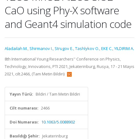
CaO using Phy-X software
and Geant4 simulation code
Aladailah M.
,
Shirmanov I.
,
Strugov E.
,
Tashlykov O.
,
EKE C.
,
YILDIRIM A.
8th International Young Researchers'' Conference on Physics,
Technology, Innovations, PTI 2021, Jekaterinburg, Rusya, 17 - 21 Mayıs
2021, cilt.2466, (Tam Metin Bildiri)
Yayın Türü:
Bildiri / Tam Metin Bildiri
Cilt numarası:
2466
Doi Numarası:
10.1063/5.0088902
Basıldığı Şehir:
Jekaterinburg