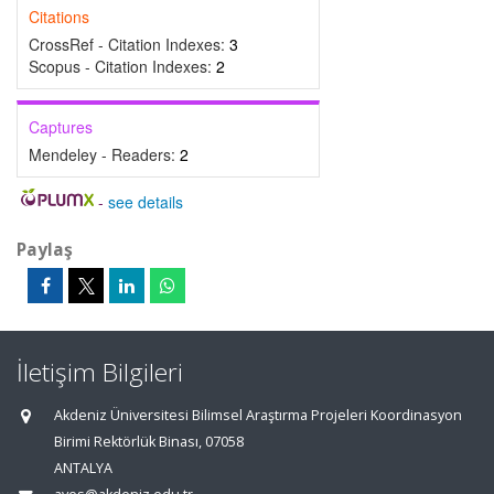
Citations
CrossRef - Citation Indexes:
3
Scopus - Citation Indexes:
2
Captures
Mendeley - Readers:
2
-
see details
Paylaş
İletişim Bilgileri
Akdeniz Üniversitesi Bilimsel Araştırma Projeleri Koordinasyon
Birimi Rektörlük Binası, 07058
ANTALYA