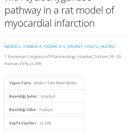
pathway in a rat model of
myocardial infarction
ABUEİD L.
,
CUMBUL A.
,
OGUNC A. V.
,
ERCAN F.
,
USLU U.
,
ALICAN I.
7. European Congress of Pharmacology, İstanbul, Türkiye, 26 - 30
Haziran 2016, ss.299
Yayın Türü:
Bildiri / Tam Metin Bildiri
Basıldığı Şehir:
İstanbul
Basıldığı Ülke:
Türkiye
Sayfa Sayıları:
ss.299