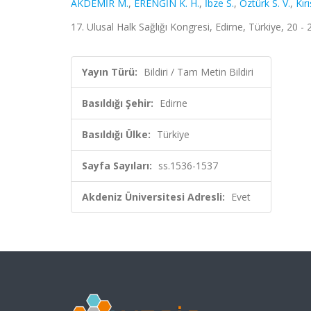
AKDEMİR M.
,
ERENGİN K. H.
,
İbze S.
,
Öztürk S. V.
,
Kırı
17. Ulusal Halk Sağlığı Kongresi, Edirne, Türkiye, 20 
Yayın Türü:
Bildiri / Tam Metin Bildiri
Basıldığı Şehir:
Edirne
Basıldığı Ülke:
Türkiye
Sayfa Sayıları:
ss.1536-1537
Akdeniz Üniversitesi Adresli:
Evet