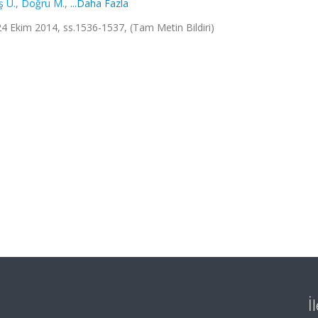
ş U.
,
Doğru M.
,
...Daha Fazla
- 24 Ekim 2014, ss.1536-1537, (Tam Metin Bildiri)
İ