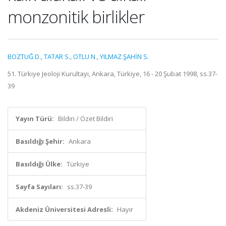
monzonitik birlikler
BOZTUĞ D.
,
TATAR S.
,
OTLU N.
,
YILMAZ ŞAHİN S.
51. Türkiye Jeoloji Kurultayı, Ankara, Türkiye, 16 - 20 Şubat 1998, ss.37-
39
Yayın Türü:
Bildiri / Özet Bildiri
Basıldığı Şehir:
Ankara
Basıldığı Ülke:
Türkiye
Sayfa Sayıları:
ss.37-39
Akdeniz Üniversitesi Adresli:
Hayır