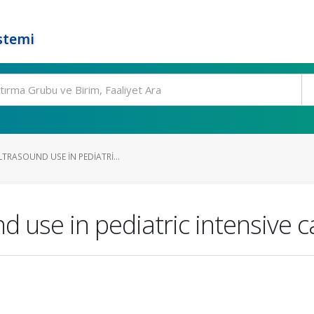
stemi
TRASOUND USE IN PEDIATRI...
d use in pediatric intensive c