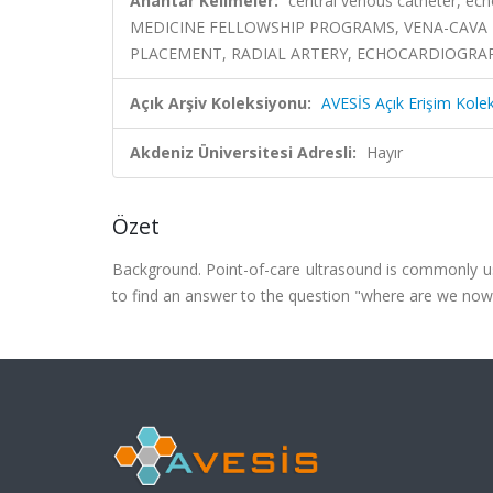
Anahtar Kelimeler:
central venous catheter, echo
MEDICINE FELLOWSHIP PROGRAMS, VENA-CAVA
PLACEMENT, RADIAL ARTERY, ECHOCARDIOGRA
Açık Arşiv Koleksiyonu:
AVESİS Açık Erişim Kole
Akdeniz Üniversitesi Adresli:
Hayır
Özet
Background. Point-of-care ultrasound is commonly used
to find an answer to the question "where are we now in