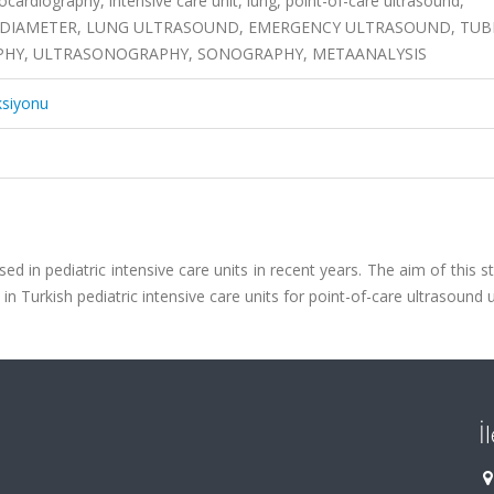
cardiography, intensive care unit, lung, point-of-care ultrasound,
 DIAMETER, LUNG ULTRASOUND, EMERGENCY ULTRASOUND, TUB
PHY, ULTRASONOGRAPHY, SONOGRAPHY, METAANALYSIS
ksiyonu
 in pediatric intensive care units in recent years. The aim of this 
 Turkish pediatric intensive care units for point-of-care ultrasound u
İ