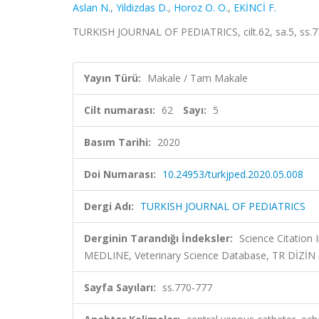
Aslan N.
,
Yildizdas D.
,
Horoz O. O.
,
EKİNCİ F.
TURKISH JOURNAL OF PEDIATRICS, cilt.62, sa.5, ss.
Yayın Türü:
Makale / Tam Makale
Cilt numarası:
62
Sayı:
5
Basım Tarihi:
2020
Doi Numarası:
10.24953/turkjped.2020.05.008
Dergi Adı:
TURKISH JOURNAL OF PEDIATRICS
Derginin Tarandığı İndeksler:
Science Citatio
MEDLINE, Veterinary Science Database, TR DİZİN
Sayfa Sayıları:
ss.770-777