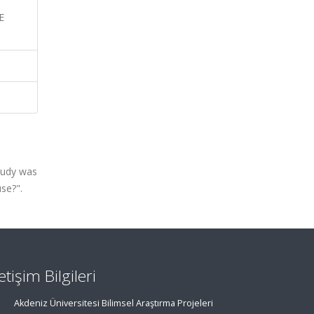
E
study was
se?".
letişim Bilgileri
Akdeniz Üniversitesi Bilimsel Araştırma Projeleri