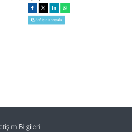
Atıf İçin Kopyala
letişim Bilgileri