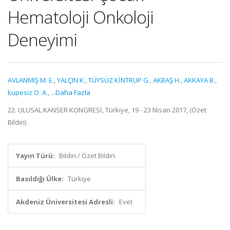
Hematoloji Onkoloji
Deneyimi
AVLANMIŞ M. E.
,
YALÇIN K.
,
TÜYSÜZ KİNTRUP G.
,
AKBAŞ H.
,
AKKAYA B.
,
kupesiz O. A.
,
...Daha Fazla
22. ULUSAL KANSER KONGRESİ, Türkiye, 19 - 23 Nisan 2017, (Özet
Bildiri)
Yayın Türü:
Bildiri / Özet Bildiri
Basıldığı Ülke:
Türkiye
Akdeniz Üniversitesi Adresli:
Evet