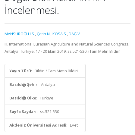
İncelenmesi.
MANSUROĞLU S.
,
Çetin N.
,
KÖSA S.
,
DAĞ V.
III. International Eurasian Agriculture and Natural Sciences Congress,
Antalya, Türkiye, 17 - 20 Ekim 2019, ss.521-530, (Tam Metin Bildiri)
Yayın Türü:
Bildiri / Tam Metin Bildiri
Basıldığı Şehir:
Antalya
Basıldığı Ülke:
Türkiye
Sayfa Sayıları:
ss.521-530
Akdeniz Üniversitesi Adresli:
Evet