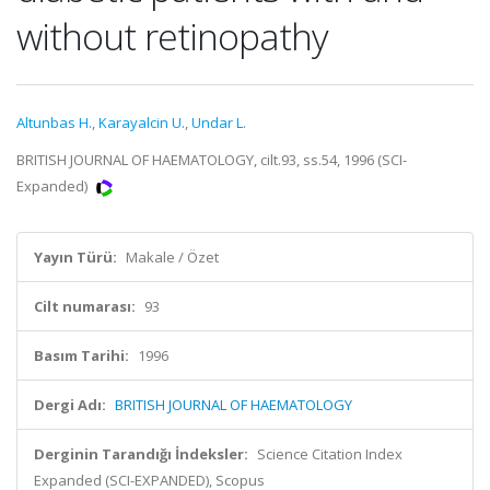
without retinopathy
Altunbas H.
,
Karayalcin U.
,
Undar L.
BRITISH JOURNAL OF HAEMATOLOGY, cilt.93, ss.54, 1996 (SCI-
Expanded)
Yayın Türü:
Makale / Özet
Cilt numarası:
93
Basım Tarihi:
1996
Dergi Adı:
BRITISH JOURNAL OF HAEMATOLOGY
Derginin Tarandığı İndeksler:
Science Citation Index
Expanded (SCI-EXPANDED), Scopus