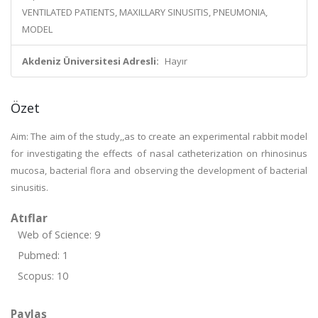
VENTILATED PATIENTS, MAXILLARY SINUSITIS, PNEUMONIA,
MODEL
Akdeniz Üniversitesi Adresli:
Hayır
Özet
Aim: The aim of the study,,as to create an experimental rabbit model
for investigating the effects of nasal catheterization on rhinosinus
mucosa, bacterial flora and observing the development of bacterial
sinusitis.
Atıflar
Web of Science: 9
Pubmed: 1
Scopus: 10
Paylaş