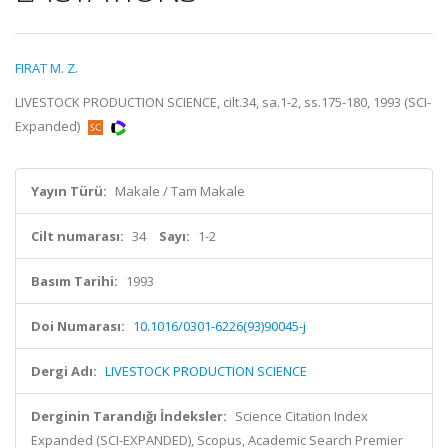
FIRAT M. Z.
LIVESTOCK PRODUCTION SCIENCE, cilt.34, sa.1-2, ss.175-180, 1993 (SCI-
Expanded)
Yayın Türü:
Makale / Tam Makale
Cilt numarası:
34
Sayı:
1-2
Basım Tarihi:
1993
Doi Numarası:
10.1016/0301-6226(93)90045-j
Dergi Adı:
LIVESTOCK PRODUCTION SCIENCE
Derginin Tarandığı İndeksler:
Science Citation Index
Expanded (SCI-EXPANDED), Scopus, Academic Search Premier