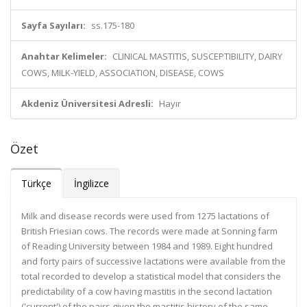
Sayfa Sayıları:
ss.175-180
Anahtar Kelimeler:
CLINICAL MASTITIS, SUSCEPTIBILITY, DAIRY
COWS, MILK-YIELD, ASSOCIATION, DISEASE, COWS
Akdeniz Üniversitesi Adresli:
Hayır
Özet
Türkçe
İngilizce
Milk and disease records were used from 1275 lactations of
British Friesian cows. The records were made at Sonning farm
of Reading University between 1984 and 1989. Eight hundred
and forty pairs of successive lactations were available from the
total recorded to develop a statistical model that considers the
predictability of a cow having mastitis in the second lactation
('current') of the pairs given the mastitis history of the same