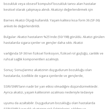
bozukluk veya obsesif kompulsif bozukluk tanısı alan hastalar
kesitsel olarak çalışmaya alındı. Akatiziyi değerlendirmek için
Barnes Akatizi Ölçeği kullanıldı. Yaşam kalitesi kısa form 36 (SF-36)
anketi ile değerlendirildi.
Bulgular: Akatizi hastaların %25'inde (50/198) görüldü. Akatizi görülen
hastalarda sigara içenler ve gençler daha sıktı. Akatizi
varlığında SF-36'nın fiziksel fonksiyon, fiziksel rol güçlüğü, canlılık ve
ruhsal sağlık komponentleri azalmıştı.
Sonuç: Sonuçlarımız akatizinin duygudurum bozukluğu olan
hastalarda, özellikle de sigara içenlerde ve gençlerde,
SSRI/SNRI'ların nadir bir yan etkisi olmadığını düşündürmektedir.
Ayrıca akatizi, yaşam kalitesinin azalması nedeniyle tedaviye
uyumu da azaltabilir. Duygudurum bozukluğu olan hastalarda
SSRI/SNRI kaynaklı akatizinin risk faktörlerini, sıklığını ve