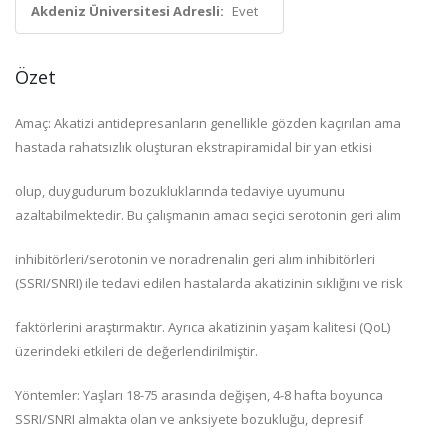
Akdeniz Üniversitesi Adresli:
Evet
Özet
Amaç: Akatizi antidepresanların genellikle gözden kaçırılan ama
hastada rahatsızlık oluşturan ekstrapiramidal bir yan etkisi
olup, duygudurum bozukluklarında tedaviye uyumunu
azaltabilmektedir. Bu çalışmanın amacı seçici serotonin geri alım
inhibitörleri/serotonin ve noradrenalin geri alım inhibitörleri
(SSRI/SNRI) ile tedavi edilen hastalarda akatizinin sıklığını ve risk
faktörlerini araştırmaktır. Ayrıca akatizinin yaşam kalitesi (QoL)
üzerindeki etkileri de değerlendirilmiştir.
Yöntemler: Yaşları 18-75 arasında değişen, 4-8 hafta boyunca
SSRI/SNRI almakta olan ve anksiyete bozukluğu, depresif