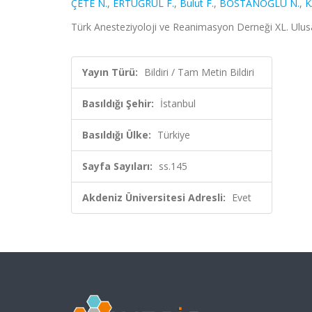
ÇETE N.
,
ERTUĞRUL F.
,
Bulut F.
,
BOSTANOĞLU N.
,
K
Türk Anesteziyoloji ve Reanimasyon Derneği XL. Ulusal
Yayın Türü:
Bildiri / Tam Metin Bildiri
Basıldığı Şehir:
İstanbul
Basıldığı Ülke:
Türkiye
Sayfa Sayıları:
ss.145
Akdeniz Üniversitesi Adresli:
Evet