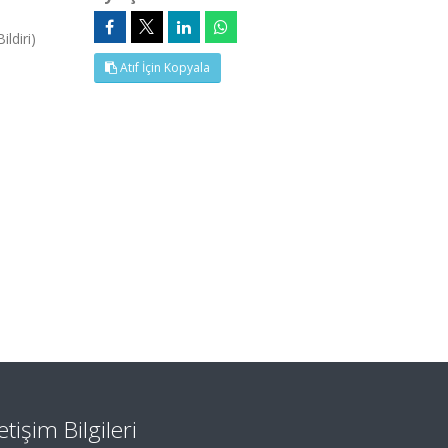
ldiri)
Atıf İçin Kopyala
letişim Bilgileri