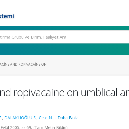
stemi
ACINE AND ROPIVACAINE ON...
and ropivacaine on umblical a
.
,
DALAKLIOĞLU S.
,
Cete N.
,
...Daha Fazla
ylül 2005, ss.69, (Tam Metin Bildiri)