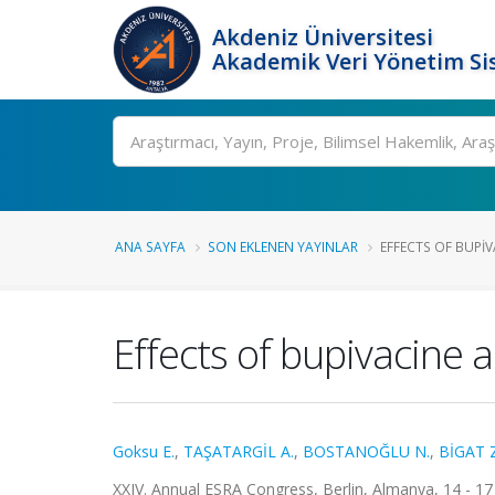
Akdeniz Üniversitesi
Akademik Veri Yönetim Si
Ara
ANA SAYFA
SON EKLENEN YAYINLAR
EFFECTS OF BUPIV
Effects of bupivacine 
Goksu E.
,
TAŞATARGİL A.
,
BOSTANOĞLU N.
,
BİGAT Z
XXIV. Annual ESRA Congress, Berlin, Almanya, 14 - 17 E