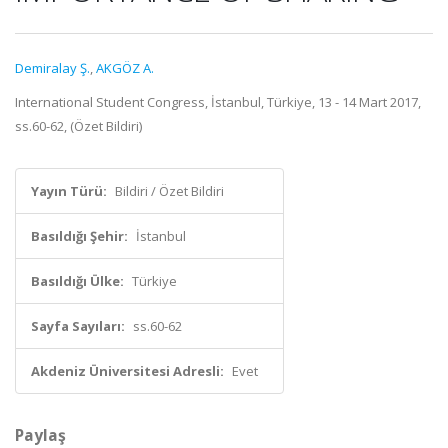
Demiralay Ş.
,
AKGÖZ A.
International Student Congress, İstanbul, Türkiye, 13 - 14 Mart 2017,
ss.60-62, (Özet Bildiri)
Yayın Türü:
Bildiri / Özet Bildiri
Basıldığı Şehir:
İstanbul
Basıldığı Ülke:
Türkiye
Sayfa Sayıları:
ss.60-62
Akdeniz Üniversitesi Adresli:
Evet
Paylaş