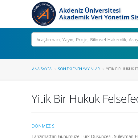
Akdeniz Üniversitesi
Akademik Veri Yönetim Si
Ara
ANA SAYFA
SON EKLENEN YAYINLAR
YITIK BIR HUKUK F
Yitik Bir Hukuk Felsef
DÖNMEZ S.
Tanzimattan Günümüze Türk Düşüncesi, Süleyman Hayr