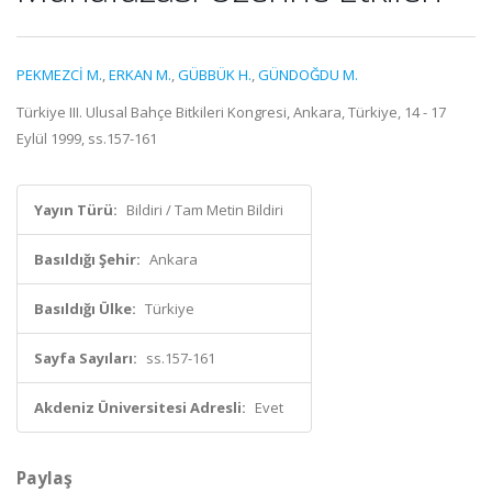
PEKMEZCİ M.
,
ERKAN M.
,
GÜBBÜK H.
,
GÜNDOĞDU M.
Türkiye III. Ulusal Bahçe Bitkileri Kongresi, Ankara, Türkiye, 14 - 17
Eylül 1999, ss.157-161
Yayın Türü:
Bildiri / Tam Metin Bildiri
Basıldığı Şehir:
Ankara
Basıldığı Ülke:
Türkiye
Sayfa Sayıları:
ss.157-161
Akdeniz Üniversitesi Adresli:
Evet
Paylaş