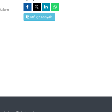
 Bakım
Atıf İçin Kopyala