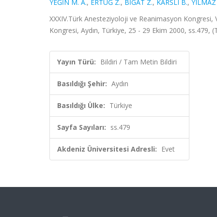
YEĞİN M. A.
,
ERTUĞ Z.
,
BİGAT Z.
,
KARSLI B.
,
YILMAZ
XXXIV.Türk Anesteziyoloji ve Reanimasyon Kongresi,
Kongresi, Aydın, Türkiye, 25 - 29 Ekim 2000, ss.479, (
Yayın Türü:
Bildiri / Tam Metin Bildiri
Basıldığı Şehir:
Aydın
Basıldığı Ülke:
Türkiye
Sayfa Sayıları:
ss.479
Akdeniz Üniversitesi Adresli:
Evet