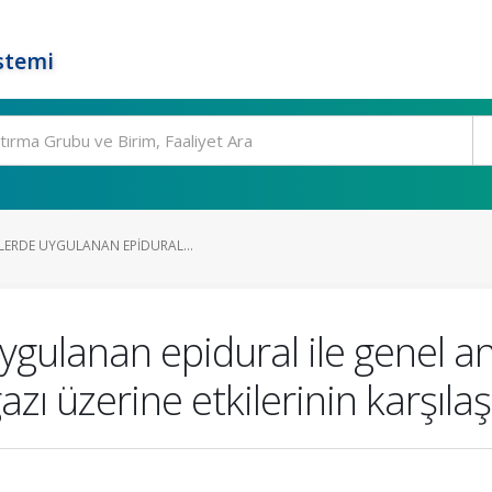
stemi
NLERDE UYGULANAN EPIDURAL...
uygulanan epidural ile genel 
ı üzerine etkilerinin karşılaşt