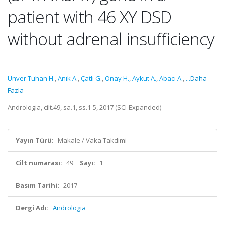
patient with 46 XY DSD
without adrenal insufficiency
Ünver Tuhan H.
,
Anık A.
,
Çatlı G.
,
Onay H.
,
Aykut A.
,
Abacı A.
,
...Daha
Fazla
Andrologia, cilt.49, sa.1, ss.1-5, 2017 (SCI-Expanded)
Yayın Türü:
Makale / Vaka Takdimi
Cilt numarası:
49
Sayı:
1
Basım Tarihi:
2017
Dergi Adı:
Andrologia