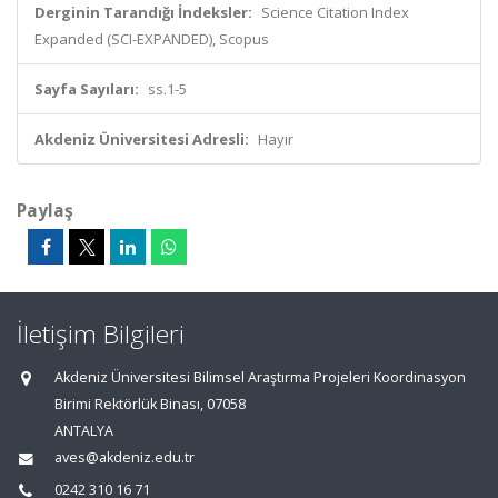
Derginin Tarandığı İndeksler:
Science Citation Index
Expanded (SCI-EXPANDED), Scopus
Sayfa Sayıları:
ss.1-5
Akdeniz Üniversitesi Adresli:
Hayır
Paylaş
İletişim Bilgileri
Akdeniz Üniversitesi Bilimsel Araştırma Projeleri Koordinasyon
Birimi Rektörlük Binası, 07058
ANTALYA
aves@akdeniz.edu.tr
0242 310 16 71