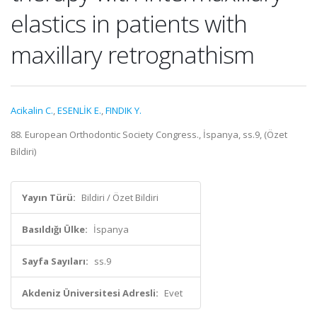
elastics in patients with
maxillary retrognathism
Acikalin C.
,
ESENLİK E.
,
FINDIK Y.
88. European Orthodontic Society Congress., İspanya, ss.9, (Özet
Bildiri)
Yayın Türü:
Bildiri / Özet Bildiri
Basıldığı Ülke:
İspanya
Sayfa Sayıları:
ss.9
Akdeniz Üniversitesi Adresli:
Evet