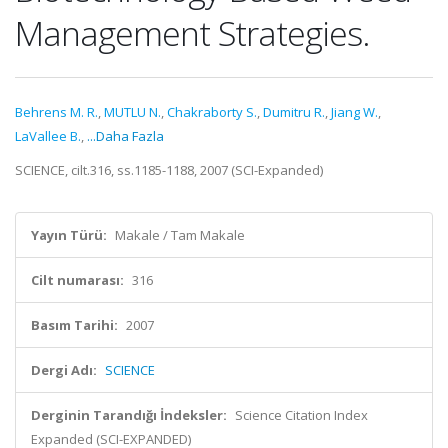
Management Strategies.
Behrens M. R.
,
MUTLU N.
,
Chakraborty S.
,
Dumitru R.
,
Jiang W.
,
LaVallee B.
,
...Daha Fazla
SCIENCE, cilt.316, ss.1185-1188, 2007 (SCI-Expanded)
Yayın Türü:
Makale / Tam Makale
Cilt numarası:
316
Basım Tarihi:
2007
Dergi Adı:
SCIENCE
Derginin Tarandığı İndeksler:
Science Citation Index
Expanded (SCI-EXPANDED)