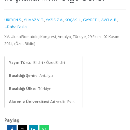
ÜREYEN S.
,
YILMAZ V. T.
,
YAZISIZ V.
,
KOÇAK H.
,
GAYRET İ.
,
AVCI A. B.
,
...Daha Fazla
XV. UlusalRomatolojiKongresi, Antalya, Türkiye, 29 Ekim - 02 Kasım
2014, (Özet Bildiri)
Yayın Türü:
Bildiri / Özet Bildiri
Basıldığı Şehir:
Antalya
Basıldığı Ülke:
Türkiye
Akdeniz Üniversitesi Adresli:
Evet
Paylaş