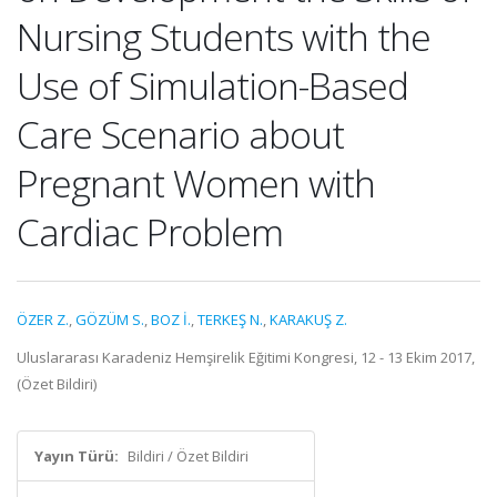
Nursing Students with the
Use of Simulation-Based
Care Scenario about
Pregnant Women with
Cardiac Problem
ÖZER Z.
,
GÖZÜM S.
,
BOZ İ.
,
TERKEŞ N.
,
KARAKUŞ Z.
Uluslararası Karadeniz Hemşirelik Eğitimi Kongresi, 12 - 13 Ekim 2017,
(Özet Bildiri)
Yayın Türü:
Bildiri / Özet Bildiri